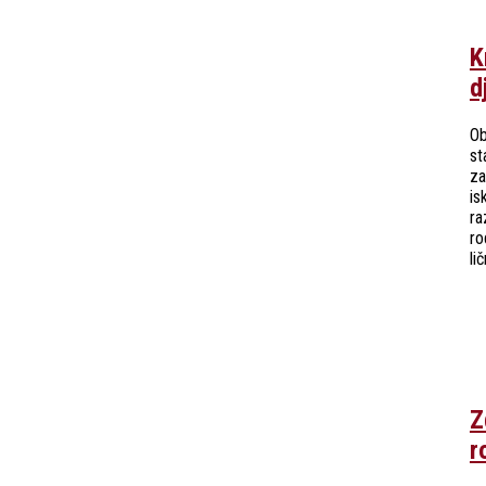
K
d
Ob
st
za
is
ra
ro
li
Z
r