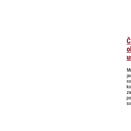
Č
o
u
Mr
ja
so
ko
za
po
so