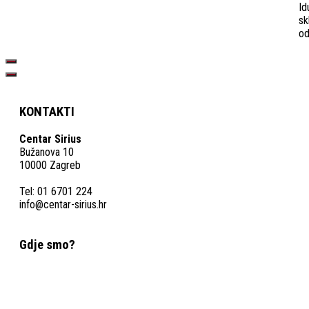
Id
sk
od
KONTAKTI
Centar Sirius
Bužanova 10
10000 Zagreb
Tel: 01 6701 224
info@centar-sirius.hr
Gdje smo?