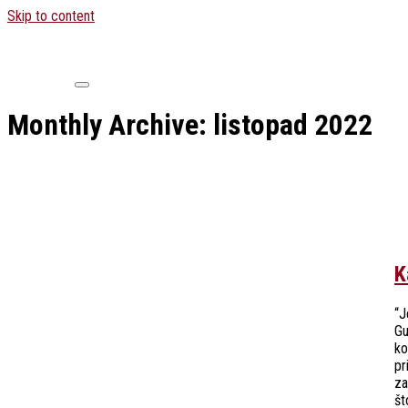
Skip to content
Monthly Archive:
listopad 2022
K
“J
Gu
ko
pr
za
št