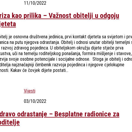
11/10/2022
riza kao prilika – Važnost obitelji u odgoju
jeteta
itelj je osnovna društvena jedinica, prvi kontakt djeteta sa svijetom i pr
anica na putu njegova odrastanja. Obitelj i odnosi unutar obitelji temeljni 
 razvoj zdravog pojedinca. U obiteljskom okružju dijete stječe prva
kustva, uči na temelju roditeljskog ponašanja, formira mišljenje i stavove,
zvija svoje osobne potencijale i socijalne odnose. Stoga je obitelj i odn
ditelja najznačajniji čimbenik razvoja pojedinca i njegove cjelokupne
čnosti. Kakav će čovjek dijete postati...
Vijesti
03/10/2022
dravo odrastanje – Besplatne radionice za
oditelje