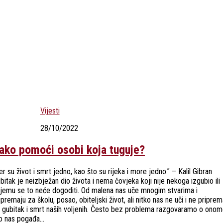
Vijesti
28/10/2022
ako pomoći osobi koja tuguje?
er su život i smrt jedno, kao što su rijeka i more jedno.” – Kalil Gibran
bitak je neizbježan dio života i nema čovjeka koji nije nekoga izgubio ili
jemu se to neće dogoditi. Od malena nas uče mnogim stvarima i
ipremaju za školu, posao, obiteljski život, ali nitko nas ne uči i ne pripre
 gubitak i smrt naših voljenih. Često bez problema razgovaramo o ono
o nas pogađa...