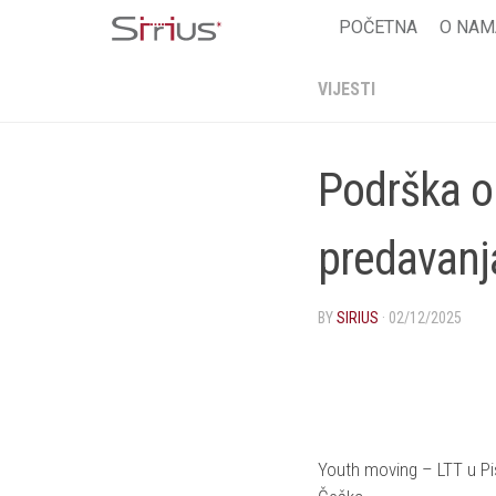
Skip
POČETNA
O NAM
to
content
VIJESTI
Podrška o
predavanj
BY
SIRIUS
·
02/12/2025
Youth moving – LTT u Pi