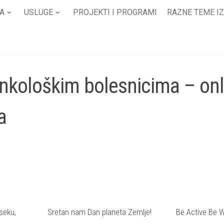
A
USLUGE
PROJEKTI I PROGRAMI
RAZNE TEME IZ
nkološkim bolesnicima – onl
a
seku,
Sretan nam Dan planeta Zemlje!
Be Active Be W