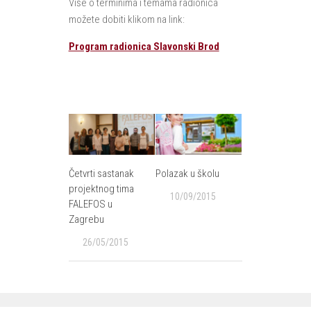
Više o terminima i temama radionica
možete dobiti klikom na link:
Program radionica Slavonski Brod
Četvrti sastanak
Polazak u školu
projektnog tima
10/09/2015
FALEFOS u
Zagrebu
26/05/2015