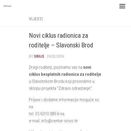
Skip
to
content
VIJESTI
Novi ciklus radionica za
roditelje – Slavonski Brod
BY
SIRIUS
·
29/02/2016
Dragi roditelji, pozivamo vas na
novi
ciklus besplatnih radionica za roditelje
u Slavonskom Brodu koji provodimo u
sklopu projekta “Zdravo odrastanje”.
Prijave i dodatne informacije moguće su
na:
tel: 01/6310 389 ili na
e-mail: info@centar-sirius.hr