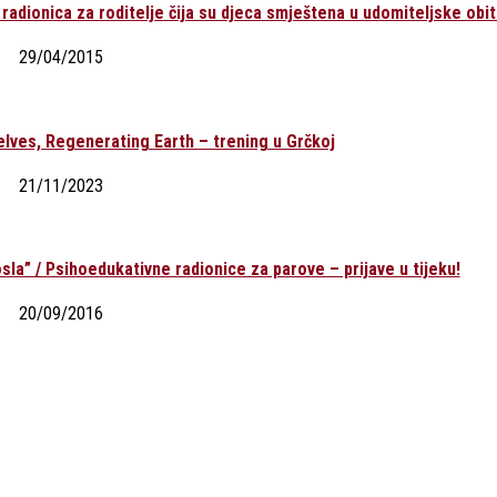
radionica za roditelje čija su djeca smještena u udomiteljske obite
29/04/2015
lves, Regenerating Earth – trening u Grčkoj
21/11/2023
la” / Psihoedukativne radionice za parove – prijave u tijeku!
20/09/2016