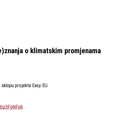
ne)znanja o klimatskim promjenama
 sklopu projekta Easy EU.
Qpbz3FgNFp6