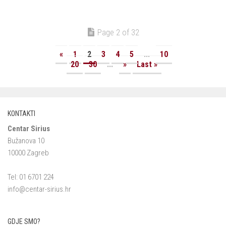
Page 2 of 32
«
1
2
3
4
5
...
10
20
30
...
»
Last »
KONTAKTI
Centar Sirius
Bužanova 10
10000 Zagreb
Tel: 01 6701 224
info@centar-sirius.hr
GDJE SMO?