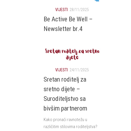
VIJESTI
28/11/2025
Be Active Be Well –
Newsletter br.4
VIJESTI
24/11/2025
Sretan roditelj za
sretno dijete –
Suroditeljstvo sa
bivšim partnerom
Kako pronaći ravnotežu u
različitim stilovima roditeljstva?