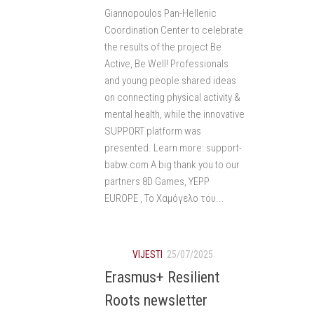
Giannopoulos Pan-Hellenic
Coordination Center to celebrate
the results of the project Be
Active, Be Well! Professionals
and young people shared ideas
on connecting physical activity &
mental health, while the innovative
SUPPORT platform was
presented. Learn more: support-
babw.com A big thank you to our
partners 8D Games, YEPP
EUROPE , Το Χαμόγελο του...
VIJESTI
25/07/2025
Erasmus+ Resilient
Roots newsletter