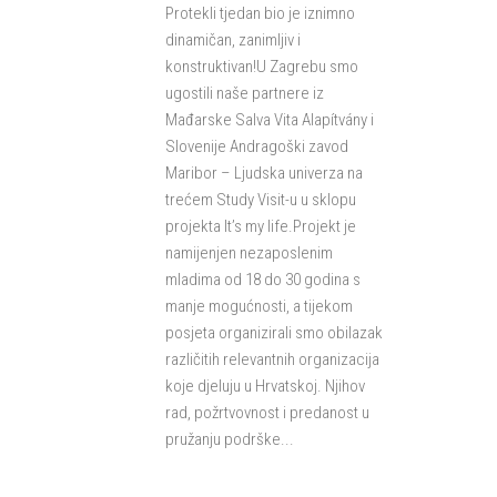
Protekli tjedan bio je iznimno
dinamičan, zanimljiv i
konstruktivan!U Zagrebu smo
ugostili naše partnere iz
Mađarske Salva Vita Alapítvány i
Slovenije Andragoški zavod
Maribor – Ljudska univerza na
trećem Study Visit-u u sklopu
projekta It’s my life.Projekt je
namijenjen nezaposlenim
mladima od 18 do 30 godina s
manje mogućnosti, a tijekom
posjeta organizirali smo obilazak
različitih relevantnih organizacija
koje djeluju u Hrvatskoj. Njihov
rad, požrtvovnost i predanost u
pružanju podrške...