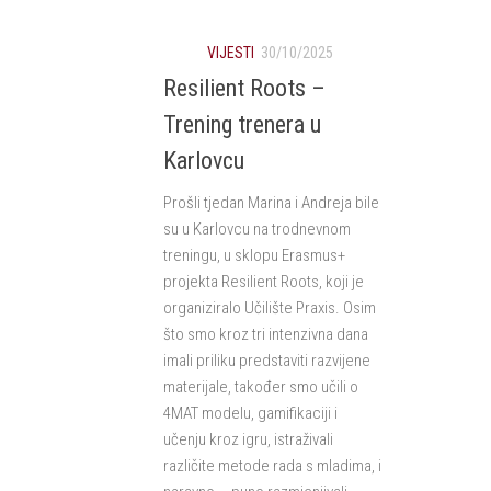
VIJESTI
30/10/2025
Resilient Roots –
Trening trenera u
Karlovcu
Prošli tjedan Marina i Andreja bile
su u Karlovcu na trodnevnom
treningu, u sklopu Erasmus+
projekta Resilient Roots, koji je
organiziralo Učilište Praxis. Osim
što smo kroz tri intenzivna dana
imali priliku predstaviti razvijene
materijale, također smo učili o
4MAT modelu, gamifikaciji i
učenju kroz igru, istraživali
različite metode rada s mladima, i