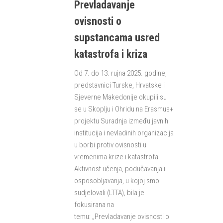
Prevladavanje
ovisnosti o
supstancama usred
katastrofa i kriza
Od 7. do 13. rujna 2025. godine,
predstavnici Turske, Hrvatske i
Sjeverne Makedonije okupili su
se u Skoplju i Ohridu na Erasmus+
projektu Suradnja između javnih
institucija i nevladinih organizacija
u borbi protiv ovisnosti u
vremenima krize i katastrofa.
Aktivnost učenja, podučavanja i
osposobljavanja, u kojoj smo
sudjelovali (LTTA), bila je
fokusirana na
temu: „Prevladavanje ovisnosti o