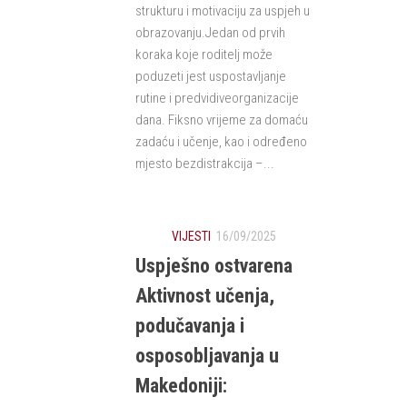
strukturu i motivaciju za uspjeh u
obrazovanju.Jedan od prvih
koraka koje roditelj može
poduzeti jest uspostavljanje
rutine i predvidiveorganizacije
dana. Fiksno vrijeme za domaću
zadaću i učenje, kao i određeno
mjesto bezdistrakcija –...
VIJESTI
16/09/2025
Uspješno ostvarena
Aktivnost učenja,
podučavanja i
osposobljavanja u
Makedoniji: