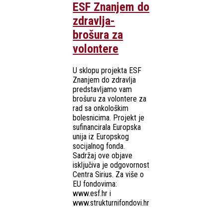
ESF Znanjem do
zdravlja-
brošura za
volontere
U sklopu projekta ESF
Znanjem do zdravlja
predstavljamo vam
brošuru za volontere za
rad sa onkološkim
bolesnicima. Projekt je
sufinancirala Europska
unija iz Europskog
socijalnog fonda.
Sadržaj ove objave
isključiva je odgovornost
Centra Sirius. Za više o
EU fondovima:
www.esf.hr i
www.strukturnifondovi.hr