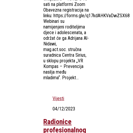
sati na platformi Zoom
Obavezna registracija na
linku: https://forms.gle/q17kdAHKVaDwZSX68
Webinari su
namijenjeni roditeljima
djece i adolescenata, a
održat će ga Adrijana Al-
Nidawi,
mag.act.soc. stručna
suradnica Centra Sirius,
u sklopu projekta „VR
Kompas – Prevencija
nasilja među
mladima“. Projekt...
Vijesti
04/12/2023
Radionice
profesionalnog