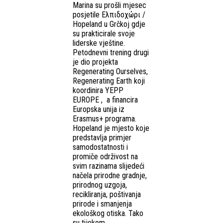
Marina su prošli mjesec
posjetile Ελπιδοχώρι /
Hopeland u Grčkoj gdje
su prakticirale svoje
liderske vještine.
Petodnevni trening drugi
je dio projekta
Regenerating Ourselves,
Regenerating Earth koji
koordinira YEPP
EUROPE , a financira
Europska unija iz
Erasmus+ programa.
Hopeland je mjesto koje
predstavlja primjer
samodostatnosti i
promiče održivost na
svim razinama slijedeći
načela prirodne gradnje,
prirodnog uzgoja,
recikliranja, poštivanja
prirode i smanjenja
ekološkog otiska. Tako
su tijekom...