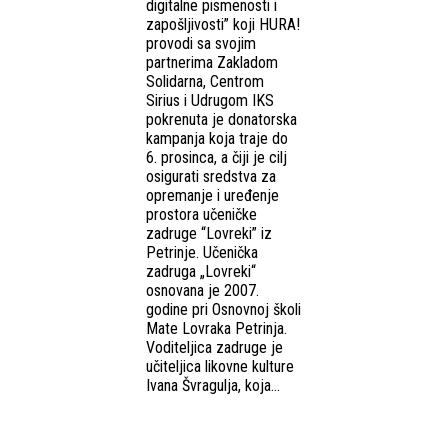
digitalne pismenosti i
zapošljivosti” koji HURA!
provodi sa svojim
partnerima Zakladom
Solidarna, Centrom
Sirius i Udrugom IKS
pokrenuta je donatorska
kampanja koja traje do
6. prosinca, a čiji je cilj
osigurati sredstva za
opremanje i uređenje
prostora učeničke
zadruge “Lovreki” iz
Petrinje. Učenička
zadruga „Lovreki“
osnovana je 2007.
godine pri Osnovnoj školi
Mate Lovraka Petrinja.
Voditeljica zadruge je
učiteljica likovne kulture
Ivana Švragulja, koja...