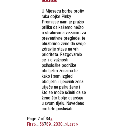
U Mjesecu borbe protiv
raka dojke Pinky
Promisse nam je pružio
priliku da kažemo nešto
o strahovima vezanim za
preventivne preglede, te
ohrabrimo žene da svoje
zdravlje stave na vrh
prioriteta. Razgovaralo
se i o važnosti
psihološke podrške
oboljelim ženama te
kako i sam izgled
oboljelih i liječenih žena
utječe na psihu žene i
što se može učiniti da se
žene što bolje osjećaju
u svom tijelu. Navedeno
možete poslušati...
Page 7 of 34
«
First
«
...
5
6
7
8
9
...
20
30
...
»
Last »