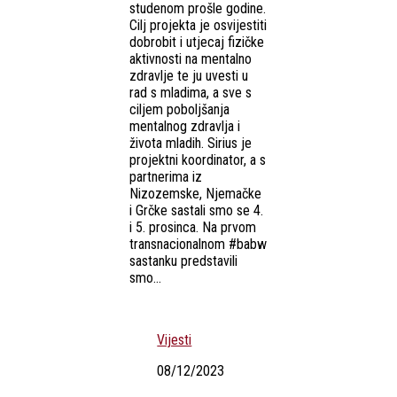
studenom prošle godine.
Cilj projekta je osvijestiti
dobrobit i utjecaj fizičke
aktivnosti na mentalno
zdravlje te ju uvesti u
rad s mladima, a sve s
ciljem poboljšanja
mentalnog zdravlja i
života mladih. Sirius je
projektni koordinator, a s
partnerima iz
Nizozemske, Njemačke
i Grčke sastali smo se 4.
i 5. prosinca. Na prvom
transnacionalnom #babw
sastanku predstavili
smo...
Vijesti
08/12/2023