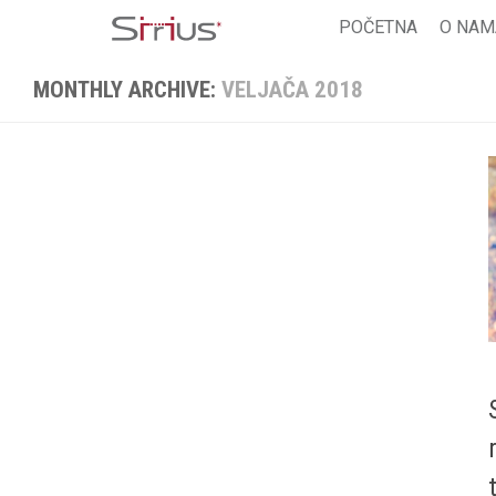
Skip
POČETNA
O NAM
to
content
MONTHLY ARCHIVE:
VELJAČA 2018