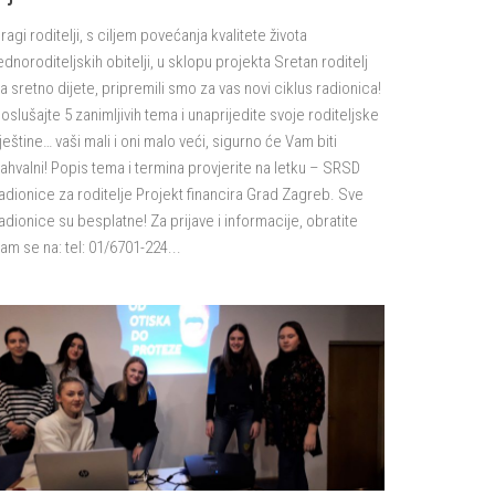
ragi roditelji, s ciljem povećanja kvalitete života
ednoroditeljskih obitelji, u sklopu projekta Sretan roditelj
a sretno dijete, pripremili smo za vas novi ciklus radionica!
oslušajte 5 zanimljivih tema i unaprijedite svoje roditeljske
ještine… vaši mali i oni malo veći, sigurno će Vam biti
ahvalni! Popis tema i termina provjerite na letku – SRSD
adionice za roditelje Projekt financira Grad Zagreb. Sve
adionice su besplatne! Za prijave i informacije, obratite
am se na: tel: 01/6701-224...