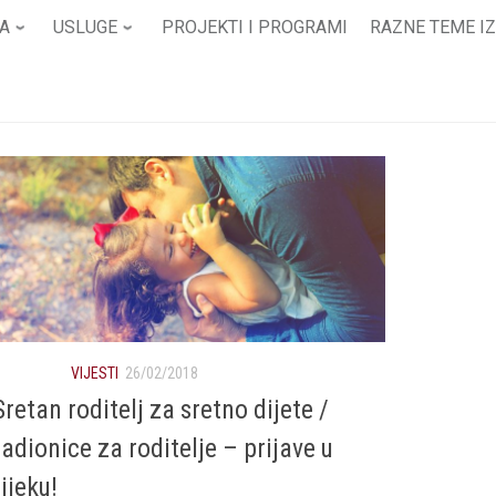
A
USLUGE
PROJEKTI I PROGRAMI
RAZNE TEME IZ
VIJESTI
26/02/2018
Sretan roditelj za sretno dijete /
radionice za roditelje – prijave u
tijeku!