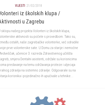
VIJESTI
21/02/2018
Volonteri iz školskih klupa /
Aktivnosti u Zagrebu
 sklopu našeg projekta Volonteri iz školskih klupa,
olonterske aktivnosti su počele s provedbom. Tako su,
zmeđu ostalih, naše zagrebačke volonterke, već odradile
voje prve volonterske sate. U Domu za starije i nemoćne
edveščak, učenice 3. razreda Zdravstvenog učilišta
agreb, smjera Dentalni asistenti, održale su korisnicima
oma predavanje na temu održavanja proteze i utjecaja
ralnog zdravlja na sistemno zdravlje. Odgovarale su na
itanja korisnika i pojedinačno ih upućivale u tehnike...