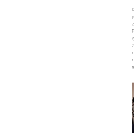
D
j
z
P
v
z
r
r
n