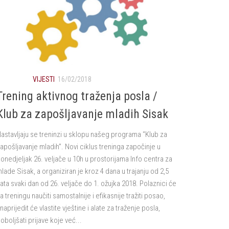
VIJESTI
16/02/2018
Trening aktivnog traženja posla /
Klub za zapošljavanje mladih Sisak
astavljaju se treninzi u sklopu našeg programa “Klub za
apošljavanje mladih”. Novi ciklus treninga započinje u
onedjeljak 26. veljače u 10h u prostorijama Info centra za
lade Sisak, a organiziran je kroz 4 dana u trajanju od 2,5
ata svaki dan od 26. veljače do 1. ožujka 2018. Polaznici će
a treningu naučiti samostalnije i efikasnije tražiti posao,
naprijedit će vlastite vještine i alate za traženje posla,
oboljšati prijave koje već...