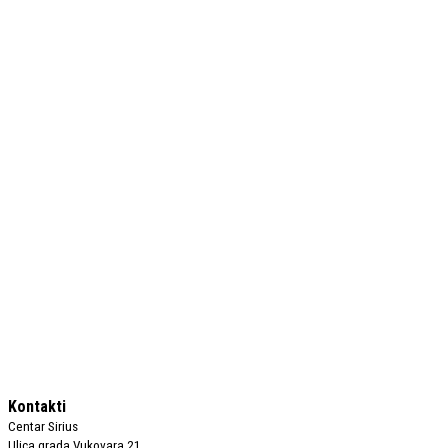
Kontakti
Centar Sirius
Ulica grada Vukovara 21