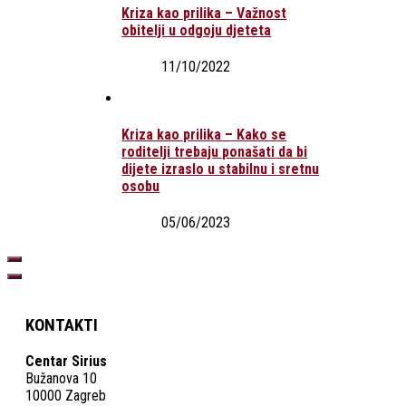
Kriza kao prilika – Važnost
obitelji u odgoju djeteta
11/10/2022
Kriza kao prilika – Kako se
roditelji trebaju ponašati da bi
dijete izraslo u stabilnu i sretnu
osobu
05/06/2023
KONTAKTI
Centar Sirius
Bužanova 10
10000 Zagreb