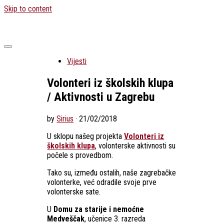
Skip to content
Vijesti
Volonteri iz školskih klupa
/ Aktivnosti u Zagrebu
by
Sirius
·
21/02/2018
U sklopu našeg projekta
Volonteri iz
školskih klupa
, volonterske aktivnosti su
počele s provedbom.
Tako su, između ostalih, naše zagrebačke
volonterke, već odradile svoje prve
volonterske sate.
U
Domu za starije i nemoćne
Medveščak
, učenice 3. razreda