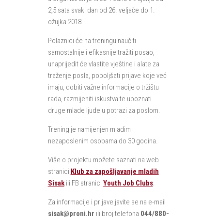
2,5 sata svaki dan od 26. veljače do 1.
ožujka 2018.
Polaznici će na treningu naučiti
samostalnije i efikasnije tražiti posao,
unaprijedit će vlastite vještine i alate za
traženje posla, poboljšati prijave koje već
imaju, dobiti važne informacije o tržištu
rada, razmijeniti iskustva te upoznati
druge mlade ljude u potrazi za poslom.
Trening je namijenjen mladim
nezaposlenim osobama do 30 godina.
Više o projektu možete saznati na web
stranici
Klub za zapošljavanje mladih
Sisak
ili FB stranici
Youth Job Clubs
.
Za informacije i prijave javite se na e-mail
sisak@proni.hr
ili broj telefona
044/880-