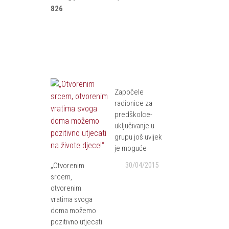
826
.
Započele
radionice za
predškolce-
uključivanje u
grupu još uvijek
je moguće
„Otvorenim
30/04/2015
srcem,
otvorenim
vratima svoga
doma možemo
pozitivno utjecati