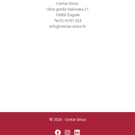
Centar Sirius
Ulica grada Vukovara 21
10000 Zagreb
Tel:01/6701 224
info@centar-sirius.hr
© 2026 · Centar Sirius
fab
fab
fab