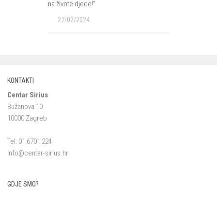
na živote djece!“
27/02/2024
KONTAKTI
Centar Sirius
Bužanova 10
10000 Zagreb
Tel: 01 6701 224
info@centar-sirius.hr
GDJE SMO?