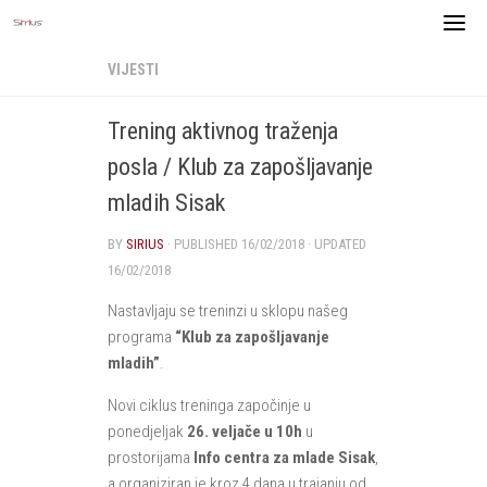
Skip
to
content
VIJESTI
Trening aktivnog traženja
posla / Klub za zapošljavanje
mladih Sisak
BY
SIRIUS
· PUBLISHED
16/02/2018
· UPDATED
16/02/2018
Nastavljaju se treninzi u sklopu našeg
programa
“Klub za zapošljavanje
mladih”
.
Novi ciklus treninga započinje u
ponedjeljak
26. veljače u 10h
u
prostorijama
Info centra za mlade Sisak
,
a organiziran je kroz 4 dana u trajanju od