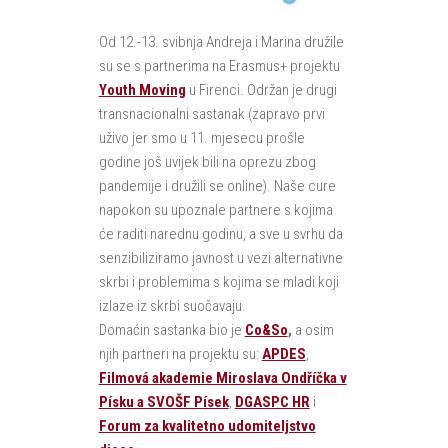
Od 12.-13. svibnja Andreja i Marina družile
su se s partnerima na Erasmus+ projektu
Youth Moving
u Firenci. Održan je drugi
transnacionalni sastanak (zapravo prvi
uživo jer smo u 11. mjesecu prošle
godine još uvijek bili na oprezu zbog
pandemije i družili se online). Naše cure
napokon su upoznale partnere s kojima
će raditi narednu godinu, a sve u svrhu da
senzibiliziramo javnost u vezi alternativne
skrbi i problemima s kojima se mladi koji
izlaze iz skrbi suočavaju.
Domaćin sastanka bio je
Co&So
,
a osim
njih partneri na projektu su:
APDES
,
Filmová akademie Miroslava Ondříčka v
Písku a SVOŠF Písek
,
DGASPC HR
i
Forum za kvalitetno udomiteljstvo