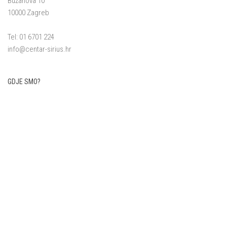
Bužanova 10
10000 Zagreb
Tel: 01 6701 224
info@centar-sirius.hr
GDJE SMO?