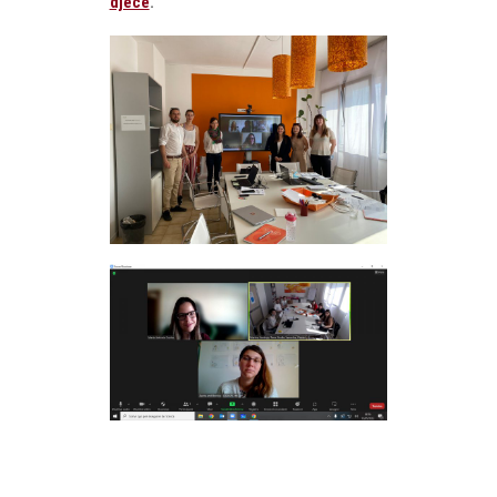
djece
.