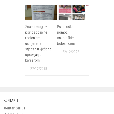
Znam i mogu –
Psihološka
psihosocijalne
pomoć
radionice
onkološkim
usmjerene
bolesnicima
stjecanju vještina
22/12/2022
upravljanja
karijerom
27/12/2018
KONTAKTI
Centar Sirius