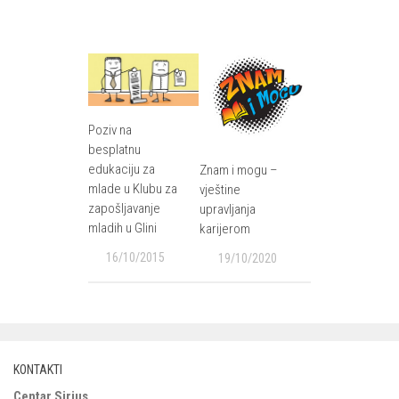
Poziv na
besplatnu
edukaciju za
Znam i mogu –
mlade u Klubu za
vještine
zapošljavanje
upravljanja
mladih u Glini
karijerom
16/10/2015
19/10/2020
KONTAKTI
Centar Sirius