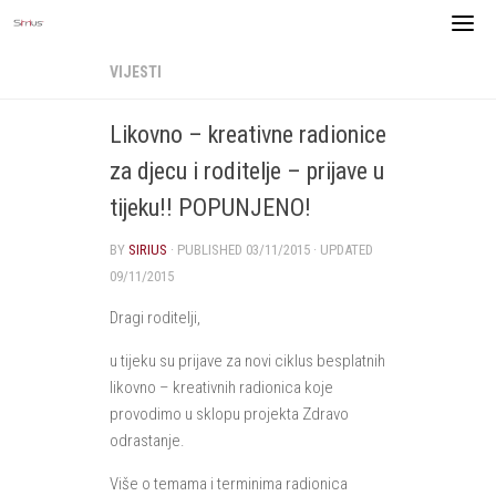
Skip
to
content
VIJESTI
Likovno – kreativne radionice
za djecu i roditelje – prijave u
tijeku!! POPUNJENO!
BY
SIRIUS
· PUBLISHED
03/11/2015
· UPDATED
09/11/2015
Dragi roditelji,
u tijeku su prijave za novi ciklus besplatnih
likovno – kreativnih radionica koje
provodimo u sklopu projekta Zdravo
odrastanje.
Više o temama i terminima radionica