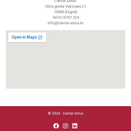
Centar Sirius
Ulica grada Vukovara 21
10000 Zagreb
Tel:01/6701 224
info@centar-sirius.hr
© 2026 · Centar Sirius
fab
fab
fab