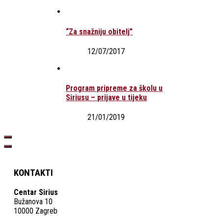
“Za snažniju obitelj”
12/07/2017
Program pripreme za školu u
Siriusu – prijave u tijeku
21/01/2019
KONTAKTI
Centar Sirius
Bužanova 10
10000 Zagreb