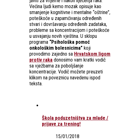
javiti za vrijeme i nakon liječenja raka.
Većina ljudi kemo mozak opisuje kao
smanjenje kognitivne i mentalne “oštrine”,
poteškoće u zapamćivanju određenih
stvari i dovršavanju određenih zadataka,
probleme sa koncentracijom i poteškoće
u usvajanju novih vještina. U sklopu
programa
“Psihološka pomoć
onkološkim bolesnicima”
koji
provodimo zajedno sa
Hrvatskom ligom
protiv raka
donosimo vam kratki vodič
sa vježbama za poboljšanje
koncentracije. Vodič možete preuzeti
klikom na poveznicu navedenu ispod
teksta.
Škola poduzetništva za mlade /
prijave za trening!
15/01/2018