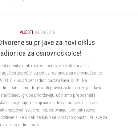
VIJESTI
04/04/2016
Otvorene su prijave za novi ciklus
radionica za osnovnoškolce!
est učenika nižih razreda osnovne škole (prvašići i
rugašići) započeli su ciklus radionica za osnovnoškolce
9.03. Ciklus od pet radionica završava 13.04. Na
adionicama smo dogovorili pravila za koja bi željeli da se
stali članovi grupe pridržavaju, učili smo prepoznati i
skazati osjećaje, na koji način adekvatno riješiti sukob,
ako njegovati svoje samopoštovanje i poticati razvoj
ozitivne slike o sebi te kako se ispravno opustiti. Prijave za
ovi ciklus radionica za...