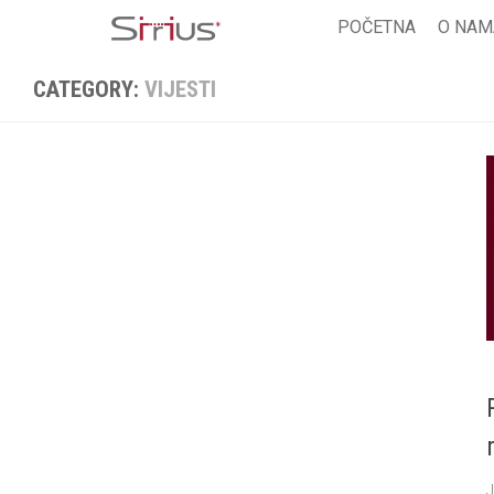
Skip
POČETNA
O NAM
to
content
CATEGORY:
VIJESTI
J