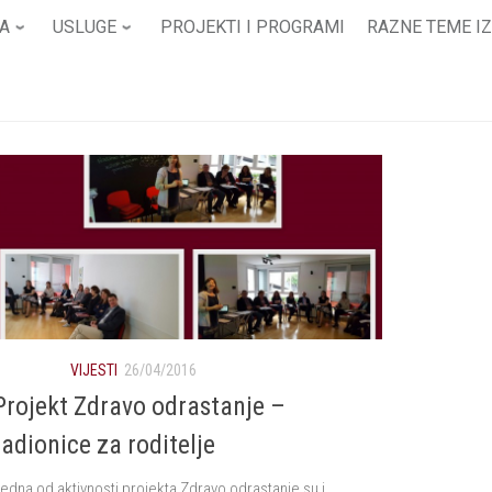
A
USLUGE
PROJEKTI I PROGRAMI
RAZNE TEME IZ
VIJESTI
26/04/2016
Projekt Zdravo odrastanje –
radionice za roditelje
edna od aktivnosti projekta Zdravo odrastanje su i