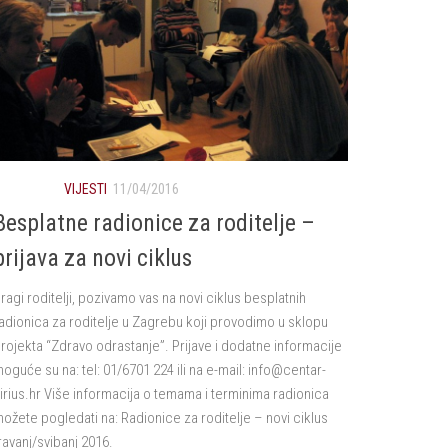
VIJESTI
11/04/2016
Besplatne radionice za roditelje –
prijava za novi ciklus
ragi roditelji, pozivamo vas na novi ciklus besplatnih
adionica za roditelje u Zagrebu koji provodimo u sklopu
rojekta “Zdravo odrastanje”. Prijave i dodatne informacije
oguće su na: tel: 01/6701 224 ili na e-mail: info@centar-
irius.hr Više informacija o temama i terminima radionica
ožete pogledati na: Radionice za roditelje – novi ciklus
ravanj/svibanj 2016.