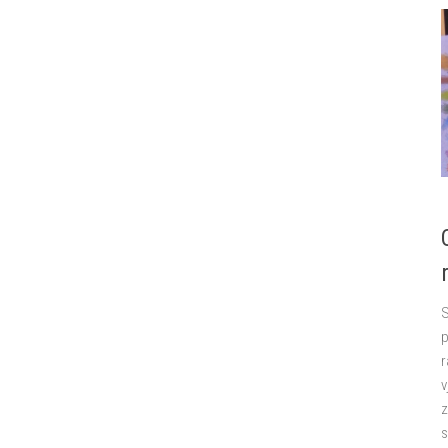
S
p
r
v
z
s