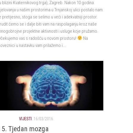
u blizini Kvaternikovog trga), Zagreb. Nakon 10 godina
jelovanja u našim prostorima u Trnjanskoj ulici postalo nam
e pretijesno, stoga se selimo u veći i adekvatniji prostor.
rudit ćemo se i dalje biti vam na raspolaganju kroz naše
nogobrojne projektne aktivnosti i usluge koje pružamo.
čekujemo vas s radošću u novom prostoru!
Na
oveznici u nastavku vam prilažemo i...
VIJESTI
16/03/2016
15. Tjedan mozga