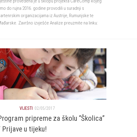
ještine provedena je u sklopu projekta CareComp kojeg
mo do rujna 2016. godine provodili u suradnji s
artenrskim organizacijama iz Austrije, Rumunjske te
ađarske. Završno izvješće Analize preuzmite na linku:
VIJESTI
02/05/2017
Program pripreme za školu “Školica”
/ Prijave u tijeku!