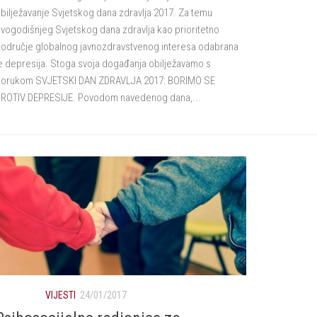
bilježavanje Svjetskog dana zdravlja 2017. Za temu
vogodišnjeg Svjetskog dana zdravlja kao prioritetno
odručje globalnog javnozdravstvenog interesa odabrana
e depresija. Stoga svoja događanja obilježavamo s
orukom SVJETSKI DAN ZDRAVLJA 2017: BORIMO SE
ROTIV DEPRESIJE. Povodom navedenog dana,...
VIJESTI
24/01/2017