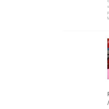
v
s
p
M