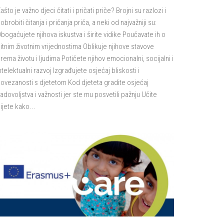
ašto je važno djeci čitati i pričati priče? Brojni su razlozi i
obrobiti čitanja i pričanja priča, a neki od najvažniji su:
bogaćujete njihova iskustva i širite vidike Poučavate ih o
itnim životnim vrijednostima Oblikuje njihove stavove
rema životu i ljudima Potičete njihov emocionalni, socijalni i
ntelektualni razvoj Izgrađujete osjećaj bliskosti i
ovezanosti s djetetom Kod djeteta gradite osjećaj
adovoljstva i važnosti jer ste mu posvetili pažnju Učite
ijete kako...