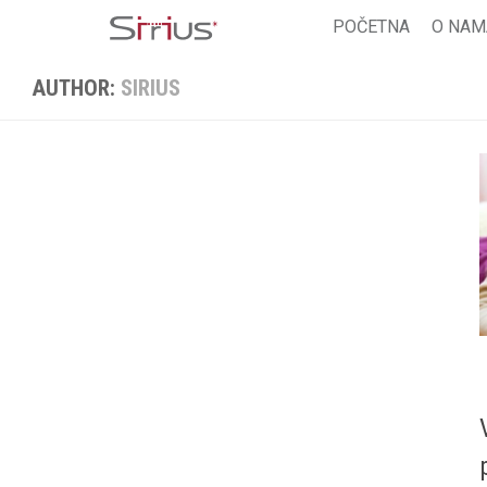
Skip
POČETNA
O NAM
to
content
AUTHOR:
SIRIUS