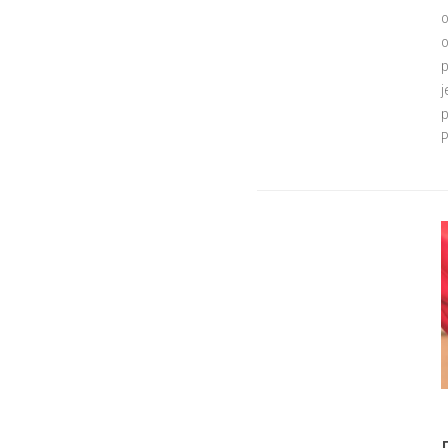
o
o
p
j
p
P