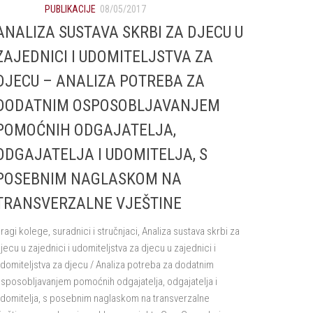
PUBLIKACIJE
08/05/2017
ANALIZA SUSTAVA SKRBI ZA DJECU U
ZAJEDNICI I UDOMITELJSTVA ZA
DJECU – ANALIZA POTREBA ZA
DODATNIM OSPOSOBLJAVANJEM
POMOĆNIH ODGAJATELJA,
ODGAJATELJA I UDOMITELJA, S
POSEBNIM NAGLASKOM NA
TRANSVERZALNE VJEŠTINE
ragi kolege, suradnici i stručnjaci, Analiza sustava skrbi za
jecu u zajednici i udomiteljstva za djecu u zajednici i
domiteljstva za djecu / Analiza potreba za dodatnim
sposobljavanjem pomoćnih odgajatelja, odgajatelja i
domitelja, s posebnim naglaskom na transverzalne