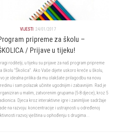
VIJESTI
24/01/2017
Program pripreme za školu –
ŠKOLICA / Prijave u tijeku!
ragi roditelji, u tijeku su prijave za naš program pripreme
a školu “Školica”. Ako Vaše dijete uskoro kreće u školu,
vo je idealna prilika da mu olakšate prilagodbu na novu
redinu i sam polazak učinite ugodnijim i zabavnijim. Rad je
rganiziran u malim, zatvorenim grupama (5-8 djece), kroz 5
adionica. Djeca kroz interaktivne igre i zanimljive sadržaje
ade na razvoju: koncentracije i ustrajnosti u određenoj
ktivnosti razvoj vještina u ophođenju s drugima...