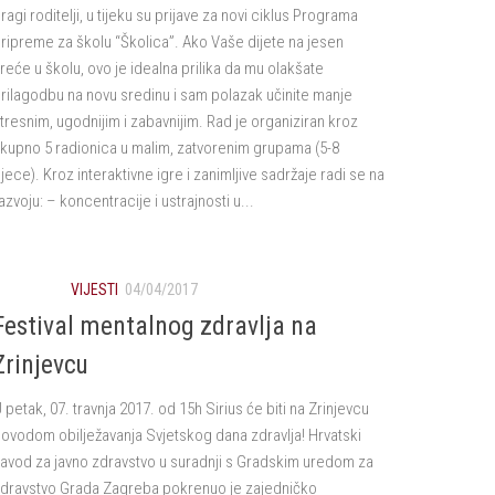
ragi roditelji, u tijeku su prijave za novi ciklus Programa
ripreme za školu “Školica”. Ako Vaše dijete na jesen
reće u školu, ovo je idealna prilika da mu olakšate
rilagodbu na novu sredinu i sam polazak učinite manje
tresnim, ugodnijim i zabavnijim. Rad je organiziran kroz
kupno 5 radionica u malim, zatvorenim grupama (5-8
jece). Kroz interaktivne igre i zanimljive sadržaje radi se na
azvoju: – koncentracije i ustrajnosti u...
VIJESTI
04/04/2017
Festival mentalnog zdravlja na
Zrinjevcu
 petak, 07. travnja 2017. od 15h Sirius će biti na Zrinjevcu
ovodom obilježavanja Svjetskog dana zdravlja! Hrvatski
avod za javno zdravstvo u suradnji s Gradskim uredom za
dravstvo Grada Zagreba pokrenuo je zajedničko