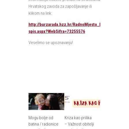
Hrvatskog zavoda za zapošljavanje ili
klikom na link:
http://burzarada.hzz.hr/RadnoMjesto_I
spis.aspx?WebSifra=73255576
Veselimo se upoznavanju!
Mogu bolje od
Kriza kao prilika
batina / radionice
– Važnost obitelji