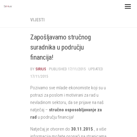
Skip
to
content
VIJESTI
Zapošljavamo stručnog
suradnika u području
financija!
BY
SIRIUS
· PUBLISHED
17/11/2015
· UPDATED
17/11/2015
Pozivamo sve mlade ekonomiste koji su u
potrazi za poslom i motivirani za rad u
nevladinom sektoru, da se prijave na naš
natječaj –
stručno osposobljavanje za
rad
u području financija!
Natječaj je otvoren do
30.11.2015
., a više
informacija možete pronaći na stranicama