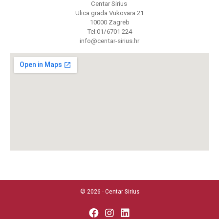
Centar Sirius
Ulica grada Vukovara 21
10000 Zagreb
Tel:01/6701 224
info@centar-sirius.hr
© 2026 · Centar Sirius
fab
fab
fab