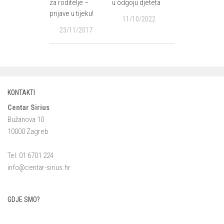
za roditelje –
u odgoju djeteta
prijave u tijeku!
11/10/2022
23/11/2017
KONTAKTI
Centar Sirius
Bužanova 10
10000 Zagreb
Tel: 01 6701 224
info@centar-sirius.hr
GDJE SMO?