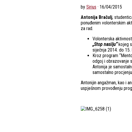
by
Sirius
·
16/04/2015
Antonija Bračulj
, studentic
ponuđenim volonterskim akti
za rad.
Volonterska aktivnost
„Stop nasilju“
kojeg s
siječnja 2014. do 15. 
Kroz program “Mentor
odgoj i obrazovanje s
Antonija je samostalno
samostalno procjenju
Antonijin angažman, kao i an
uspješnom provođenju prog