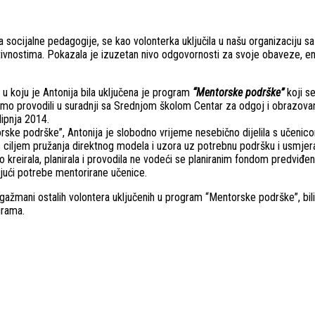
a socijalne pedagogije, se kao volonterka uključila u našu organizaciju s
vnostima. Pokazala je izuzetan nivo odgovornosti za svoje obaveze, ent
 u koju je Antonija bila uključena je program
“Mentorske podrške”
koji s
mo provodili u suradnji sa Srednjom školom Centar za odgoj i obrazovan
lipnja 2014.
ske podrške”, Antonija je slobodno vrijeme nesebično dijelila s učenic
 ciljem pružanja direktnog modela i uzora uz potrebnu podršku i usmjer
 kreirala, planirala i provodila ne vodeći se planiranim fondom predviđeni
jući potrebe mentorirane učenice.
gažmani ostalih volontera uključenih u program “Mentorske podrške”, bili
rama.