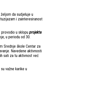
a željom da sudjeluje u
uzijazam i zainteresiranost
e provodio u sklopu
projekta
je, u periodu od 30.
om Srednje škole Centar za
avanje. Navedene aktivnosti
h sati za tu aktivnost već
 su važne karike u