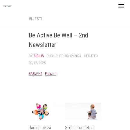
Skip
to
content
VIJESTI
Be Active Be Well – 2nd
Newsletter
BY
SIRIUS
· PUBLISHED
30/12/2024
· UPDATED
09/12/2025
BABW-N2
Preuzmi
Radionice za
Sretan roditelj za