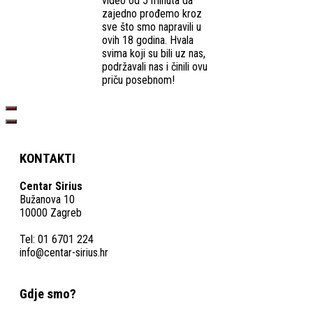
video od 5 minuta da
zajedno prođemo kroz
sve što smo napravili u
ovih 18 godina. Hvala
svima koji su bili uz nas,
podržavali nas i činili ovu
priču posebnom!
KONTAKTI
Centar Sirius
Bužanova 10
10000 Zagreb
Tel: 01 6701 224
info@centar-sirius.hr
Gdje smo?