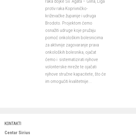
raka dojke Sv. Agata – Glina, Liga
protiv raka Koprivničko-
križevačke županije i udruga
Brodoto. Projektom ćemo
osnažiti udruge koje pružaju
pomoć onkološkim bolesnicima
za aktivnije zagovaranje prava
onkoloških bolesnika, ojačat
ćemo i sistematizirati njihove
volonterske mreže te ojačati
njihove stručne kapacitete, što će
im omogućiti kvalitetnije...
KONTAKTI
Centar Sirius