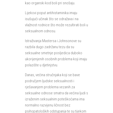
kao organski kod boli pri snošaju.
Lijekovi poput antihistaminika imaju
isušujući učinak što se odražava i na
vlažnost rodnice što može rezultirati boli u
seksualnom odnosu.
Istraživanja Mastersa i Johnsonove su
razbila dugo zadržanu tezu da su
seksualne smetnje posljedica duboko
ukorijenjenih osobnih problema koji imaju
polazište u djetinjstvu.
Danas, većina stručnjaka koji se bave
područjem ljudske seksualnosti i
rješavanjem problema vezanih za
seksualne odnose smatra da većina ljudi s
izraženim seksualnim poteškoćama ima
normalno razvijenu ličnost bez
psihopatoloških odstupanja te su tijekom