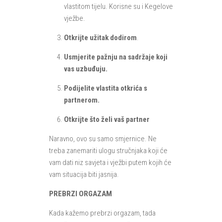
vlastitom tijelu. Korisne su i Kegelove
vježbe.
Otkrijte užitak dodirom
.
Usmjerite pažnju na sadržaje koji
vas uzbuđuju.
Podijelite vlastita otkrića s
partnerom.
Otkrijte što želi vaš partner
Naravno, ovo su samo smjernice. Ne
treba zanemariti ulogu stručnjaka koji će
vam dati niz savjeta i vježbi putem kojih će
vam situacija biti jasnija.
PREBRZI ORGAZAM
Kada kažemo prebrzi orgazam, tada