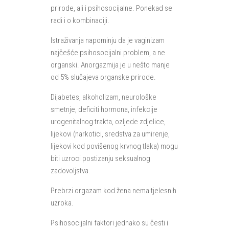
prirode, ali i psihosocijalne. Ponekad se
radi i o kombinaciji.
Istraživanja napominju da je vaginizam
najčešće psihosocijalni problem, a ne
organski. Anorgazmija je u nešto manje
od 5% slučajeva organske prirode.
Dijabetes, alkoholizam, neurološke
smetnje, deficiti hormona, infekcije
urogenitalnog trakta, ozljede zdjelice,
lijekovi (narkotici, sredstva za umirenje,
lijekovi kod povišenog krvnog tlaka) mogu
biti uzroci postizanju seksualnog
zadovoljstva.
Prebrzi orgazam kod žena nema tjelesnih
uzroka.
Psihosocijalni faktori jednako su česti i