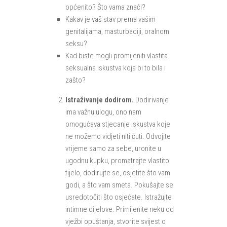
općenito? Što vama znači?
Kakav je vaš stav prema vašim
genitalijama, masturbaciji, oralnom
seksu?
Kad biste mogli promijeniti vlastita
seksualna iskustva koja bi to bila i
zašto?
Istraživanje dodirom.
Dodirivanje
ima važnu ulogu, ono nam
omogućava stjecanje iskustva koje
ne možemo vidjeti niti čuti. Odvojite
vrijeme samo za sebe, uronite u
ugodnu kupku, promatrajte vlastito
tijelo, dodirujte se, osjetite što vam
godi, a što vam smeta. Pokušajte se
usredotočiti što osjećate. Istražujte
intimne dijelove. Primijenite neku od
vježbi opuštanja, stvorite svijest o