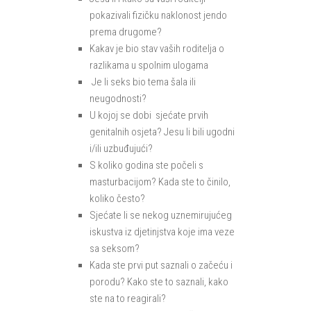
pokazivali fizičku naklonost jendo
prema drugome?
Kakav je bio stav vaših roditelja o
razlikama u spolnim ulogama
Je li seks bio tema šala ili
neugodnosti?
U kojoj se dobi sjećate prvih
genitalnih osjeta? Jesu li bili ugodni
i/ili uzbuđujući?
S koliko godina ste počeli s
masturbacijom? Kada ste to činilo,
koliko često?
Sjećate li se nekog uznemirujućeg
iskustva iz djetinjstva koje ima veze
sa seksom?
Kada ste prvi put saznali o začeću i
porodu? Kako ste to saznali, kako
ste na to reagirali?