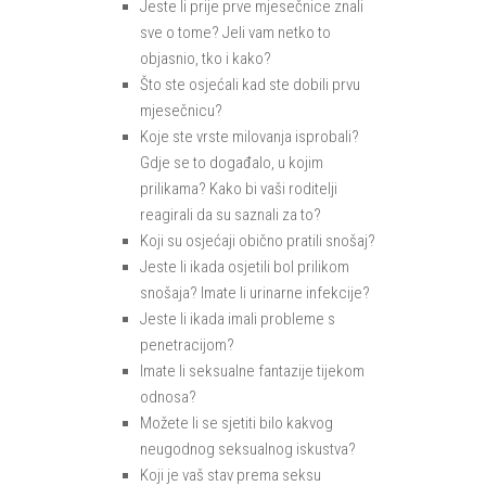
Jeste li prije prve mjesečnice znali
sve o tome? Jeli vam netko to
objasnio, tko i kako?
Što ste osjećali kad ste dobili prvu
mjesečnicu?
Koje ste vrste milovanja isprobali?
Gdje se to događalo, u kojim
prilikama? Kako bi vaši roditelji
reagirali da su saznali za to?
Koji su osjećaji obično pratili snošaj?
Jeste li ikada osjetili bol prilikom
snošaja? Imate li urinarne infekcije?
Jeste li ikada imali probleme s
penetracijom?
Imate li seksualne fantazije tijekom
odnosa?
Možete li se sjetiti bilo kakvog
neugodnog seksualnog iskustva?
Koji je vaš stav prema seksu