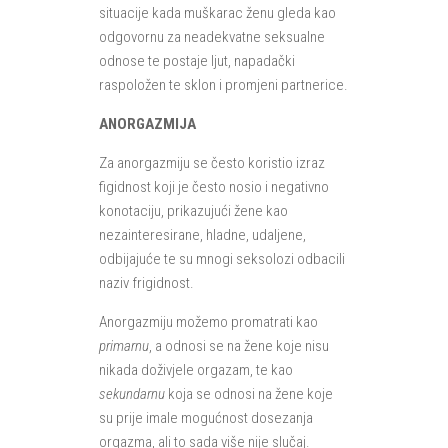
situacije kada muškarac ženu gleda kao
odgovornu za neadekvatne seksualne
odnose te postaje ljut, napadački
raspoložen te sklon i promjeni partnerice.
ANORGAZMIJA
Za anorgazmiju se često koristio izraz
figidnost koji je često nosio i negativno
konotaciju, prikazujući žene kao
nezainteresirane, hladne, udaljene,
odbijajuće te su mnogi seksolozi odbacili
naziv frigidnost.
Anorgazmiju možemo promatrati kao
primarnu
, a odnosi se na žene koje nisu
nikada doživjele orgazam, te kao
sekundarnu
koja se odnosi na žene koje
su prije imale mogućnost dosezanja
orgazma, ali to sada više nije slučaj.