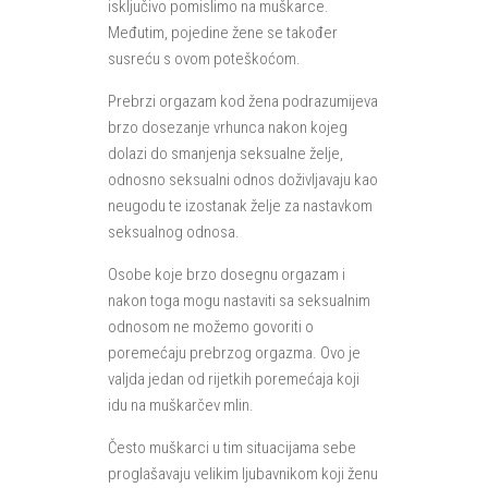
isključivo pomislimo na muškarce.
Međutim, pojedine žene se također
susreću s ovom poteškoćom.
Prebrzi orgazam kod žena podrazumijeva
brzo dosezanje vrhunca nakon kojeg
dolazi do smanjenja seksualne želje,
odnosno seksualni odnos doživljavaju kao
neugodu te izostanak želje za nastavkom
seksualnog odnosa.
Osobe koje brzo dosegnu orgazam i
nakon toga mogu nastaviti sa seksualnim
odnosom ne možemo govoriti o
poremećaju prebrzog orgazma. Ovo je
valjda jedan od rijetkih poremećaja koji
idu na muškarčev mlin.
Često muškarci u tim situacijama sebe
proglašavaju velikim ljubavnikom koji ženu