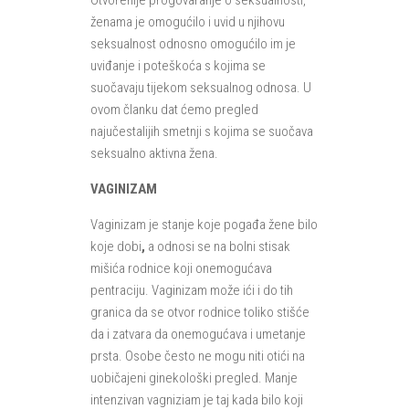
Otvorenije progovaranje o seksualnosti,
ženama je omogućilo i uvid u njihovu
seksualnost odnosno omogućilo im je
uviđanje i poteškoća s kojima se
suočavaju tijekom seksualnog odnosa. U
ovom članku dat ćemo pregled
najučestalijih smetnji s kojima se suočava
seksualno aktivna žena.
VAGINIZAM
Vaginizam je stanje koje pogađa žene bilo
koje dobi
,
a odnosi se na bolni stisak
mišića rodnice koji onemogućava
pentraciju. Vaginizam može ići i do tih
granica da se otvor rodnice toliko stišće
da i zatvara da onemogućava i umetanje
prsta. Osobe često ne mogu niti otići na
uobičajeni ginekološki pregled. Manje
intenzivan vagniziam je taj kada bilo koji