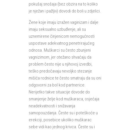
pokušaj snošaja (bez obzira na to koliko
je nježan i pažljiv) dovodi do boli u zdjelici.
Žene koje imaju izražen vaginizam i dalje
imaju seksualno uzbuđenje, ali su
uznemirene činjenicom nemogućnosti
uspostave adekvatnog penetrirajućeg
odnosa. Muškarci su često zbunjeni
vagnizimom, jer otežano shvaćaju da
problem često nije u njihovoj izvedbi,
teško predočavaju nevoljko stezanje
mišića rodnice te često smatraju da su oni
odgovorni za bol kod partnerice.
Nerijetko takve situacije dovode do
smanjenje želje kod muškaraca, osjećaja
neadekvatnosti i snižavanja
samopouzdanja. Česte su i poteškoće u
erekciji, posebice ukoliko muškarac
sebe vidi kao jednog krivca. Česte su i