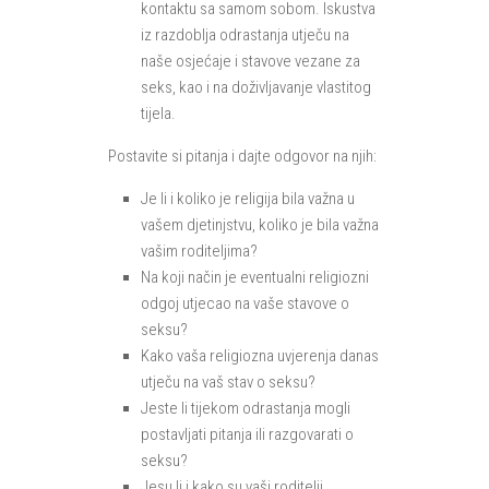
kontaktu sa samom sobom. Iskustva
iz razdoblja odrastanja utječu na
naše osjećaje i stavove vezane za
seks, kao i na doživljavanje vlastitog
tijela.
Postavite si pitanja i dajte odgovor na njih:
Je li i koliko je religija bila važna u
vašem djetinjstvu, koliko je bila važna
vašim roditeljima?
Na koji način je eventualni religiozni
odgoj utjecao na vaše stavove o
seksu?
Kako vaša religiozna uvjerenja danas
utječu na vaš stav o seksu?
Jeste li tijekom odrastanja mogli
postavljati pitanja ili razgovarati o
seksu?
Jesu li i kako su vaši roditelji