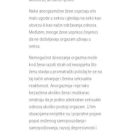
Neke anorgazmične žene osjećaju vrlo
malo ugode u seksu i gledaju na seks kao
obvezu ili kao način održavanja odnosa.
Međutim, mnoge žene usprkos činjenici
da ne doživljavaju orgazam uživaju u
seksu.
Nemogućnst dosezanja orgazma može
kod žena razviti strah od neuspjeha što
ženu stavlja u promatrački položaj te se na
taj način umanjuje i ženina seksualna
reaktivnost. Anorgazmija i nije tako
bezazlena ukoliko žena i muškarac
smatraju da je jedino adekvatan seksualni
odnosa ukoliko postoji orgazam. U tim
stiuacijama nerijetke su i popratne pojave
poput sniženog samopouzdanja i
samopoštovanja, razvoj depresivnosti i