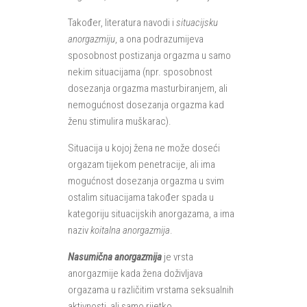
Također, literatura navodi i
situacijsku
anorgazmiju
, a ona podrazumijeva
sposobnost postizanja orgazma u samo
nekim situacijama (npr. sposobnost
dosezanja orgazma masturbiranjem, ali
nemogućnost dosezanja orgazma kad
ženu stimulira muškarac).
Situacija u kojoj žena ne može doseći
orgazam tijekom penetracije, ali ima
mogućnost dosezanja orgazma u svim
ostalim situacijama također spada u
kategoriju situacijskih anorgazama, a ima
naziv
koitalna anorgazmija
.
Nasumična anorgazmija
je vrsta
anorgazmije kada žena doživljava
orgazama u različitim vrstama seksualnih
aktivnosti, ali samo rijetko.