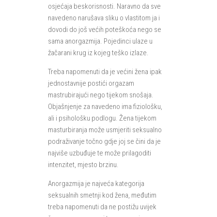
osjećaja beskorisnosti. Naravno da sve
navedeno narušava sliku o vlastitom ja i
dovodi do još većih poteškoća nego se
sama anorgazmija. Pojedinci ulaze u
žačarani krug iz kojeg teško izlaze.
Treba napomenuti da je većini žena ipak
jednostavnije postići orgazam
mastrubirajući nego tijekom snošaja.
Objašnjenje za navedeno ima fiziološku,
ali i psihološku podlogu. Žena tijekom
masturbiranja može usmjeriti seksualno
podraživanje točno gdje joj se čini da je
najviše uzbuđuje te može prilagoditi
intenzitet, mjesto brzinu.
Anorgazmija je najveća kategorija
seksualnih smetnji kod žena, međutim
treba napomenuti da ne postižu uvijek