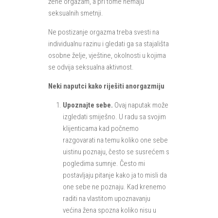
žene orgazam, a pri tome nemaju
seksualnih smetnji.
Ne postizanje orgazma treba svesti na
individualnu razinu i gledati ga sa stajališta
osobne želje, vještine, okolnosti u kojima
se odvija seksualna aktivnost.
Neki naputci kako riješiti anorgazmiju
Upoznajte sebe.
Ovaj naputak može
izgledati smiješno. U radu sa svojim
klijenticama kad počnemo
razgovarati na temu koliko one sebe
uistinu poznaju, često se susrećem s
pogledima sumnje. Često mi
postavljaju pitanje kako ja to misli da
one sebe ne poznaju. Kad krenemo
raditi na vlastitom upoznavanju
većina žena spozna koliko nisu u