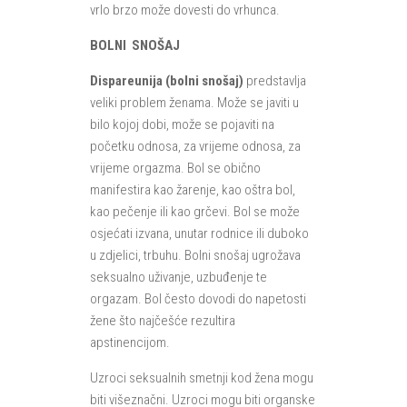
vrlo brzo može dovesti do vrhunca.
BOLNI SNOŠAJ
Dispareunija (bolni snošaj)
predstavlja
veliki problem ženama. Može se javiti u
bilo kojoj dobi, može se pojaviti na
početku odnosa, za vrijeme odnosa, za
vrijeme orgazma. Bol se obično
manifestira kao žarenje, kao oštra bol,
kao pečenje ili kao grčevi. Bol se može
osjećati izvana, unutar rodnice ili duboko
u zdjelici, trbuhu. Bolni snošaj ugrožava
seksualno uživanje, uzbuđenje te
orgazam. Bol često dovodi do napetosti
žene što najčešće rezultira
apstinencijom.
Uzroci seksualnih smetnji kod žena mogu
biti višeznačni. Uzroci mogu biti organske