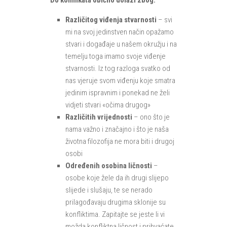
Do konflikata obično dolazi zbog:
Različitog viđenja stvarnosti
– svi
mi na svoj jedinstven način opažamo
stvari i događaje u našem okružju i na
temelju toga imamo svoje viđenje
stvarnosti. Iz tog razloga svatko od
nas vjeruje svom viđenju koje smatra
jedinim ispravnim i ponekad ne želi
vidjeti stvari «očima drugog»
Različitih vrijednosti
– ono što je
nama važno i značajno i što je naša
životna filozofija ne mora biti i drugoj
osobi
Određenih osobina ličnosti
–
osobe koje žele da ih drugi slijepo
slijede i slušaju, te se nerado
prilagođavaju drugima sklonije su
konfliktima. Zapitajte se jeste li vi
možda konfliktna ličnost i prihvaćate