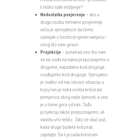
li teško tuđe mišljenje?
Nedostatka povjerenja
– ako u
drugu osobu nemamo povjerenja
veća je vjerojatnost da ćemo
sumnjati u čestitost njenih namjera i
onog što nam govori
Projekcije
– ponekad ono što nam
se ne sviđa na nama prepoznajemo u
drugome, napadamo kod drugoga,
osuđujemo kod drugoga. Vjerojatno
je svatko od nas iskusio situaciju u
kojoj nas je neka osoba kritizirala
primjerice zbog naše lijenosti, a ona
je u tome gora od nas. Tuđu
projekciju lakše prepoznajemo, ali
vlastitu vrlo teško. Zato se idući put,
kada druge budete kritizirali,
zapitajte: Da li ja sada kritiziram