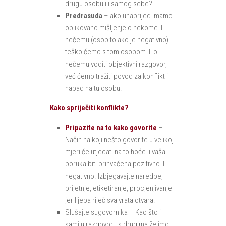
drugu osobu ili samog sebe?
Predrasuda
– ako unaprijed imamo
oblikovano mišljenje o nekome ili
nečemu (osobito ako je negativno)
teško ćemo s tom osobom ili o
nečemu voditi objektivni razgovor,
već ćemo tražiti povod za konflikt i
napad na tu osobu.
Kako spriječiti konflikte?
Pripazite na to kako govorite
–
Način na koji nešto govorite u velikoj
mjeri će utjecati na to hoće li vaša
poruka biti prihvaćena pozitivno ili
negativno. Izbjegavajte naredbe,
prijetnje, etiketiranje, procjenjivanje
jer lijepa riječ sva vrata otvara.
Slušajte sugovornika – Kao što i
sami u razgovoru s drugima želimo