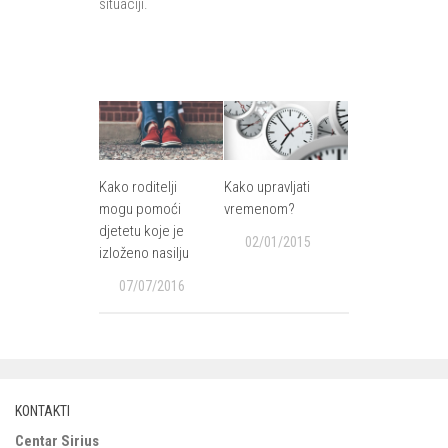
situaciji.
Kako roditelji
Kako upravljati
mogu pomoći
vremenom?
djetetu koje je
02/01/2015
izloženo nasilju
07/07/2016
KONTAKTI
Centar Sirius