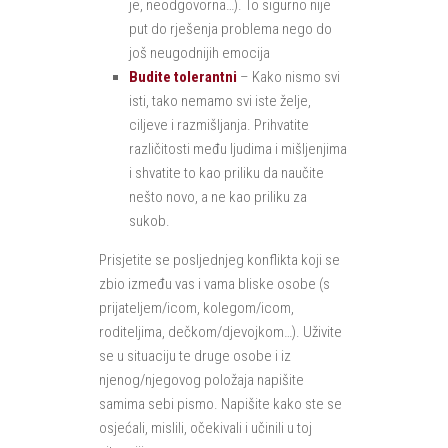
je, neodgovorna…). To sigurno nije
put do rješenja problema nego do
još neugodnijih emocija
Budite tolerantni
– Kako nismo svi
isti, tako nemamo svi iste želje,
ciljeve i razmišljanja. Prihvatite
različitosti među ljudima i mišljenjima
i shvatite to kao priliku da naučite
nešto novo, a ne kao priliku za
sukob.
Prisjetite se posljednjeg konflikta koji se
zbio između vas i vama bliske osobe (s
prijateljem/icom, kolegom/icom,
roditeljima, dečkom/djevojkom…). Uživite
se u situaciju te druge osobe i iz
njenog/njegovog položaja napišite
samima sebi pismo. Napišite kako ste se
osjećali, mislili, očekivali i učinili u toj