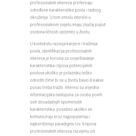
profesionalnih interesa preferiraju
određene karakteristike posla i radnog
okruženja. U tom smislu interesi u
profesionalnom svijetu imaju značaj poput
osobina ličnosti općenito u životu.
U kontekstu razvoja karijere i traženja
posla, identifikacija profesionalnih
interesa je korisna za osvještavanje
karakteristika i tipova potencijalnih
poslova ukoliko je polazniku teško
odrediti čime bi se u životu bavio ili kakav
posao treba tražiti. Interesi su vrijedna
informacijska nadopuna za osobu povrh
svih dosadašnjih spomenutih
karakteristika, posebno ukoliko se
komuniciraju kroz najpopularniju i
najkorišteniju paradigmu tzv. 6 tipova
profesionalnih interesa razvijenu od