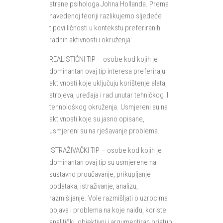
strane psihologa Johna Hollanda. Prema
navedenoj teoriji razlikujemo sljedeće
tipovi ličnosti u kontekstu preferiranih
radnih aktivnosti i okruženja:
REALISTIČNI TIP – osobe kod kojih je
dominantan ovaj tip interesa preferiraju
aktivnosti koje uključuju korištenje alata,
strojeva, uređaja i rad unutar tehničkog ili
tehnološkog okruženja. Usmjereni su na
aktivnosti koje su jasno opisane,
usmjereni su na rješavanje problema.
ISTRAŽIVAČKI TIP – osobe kod kojih je
dominantan ovaj tip su usmjerene na
sustavno proučavanje, prikupljanje
podataka, istraživanje, analizu,
razmišljanje. Vole razmišljati o uzrocima
pojava i problema na koje naiđu, koriste
analitički, objektivni i argumentiran pristup