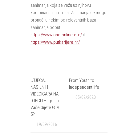
zanimanja koja se vežu uz njihovu
kombinaciju interesa. Zanimanja se mogu
pronaći u nekim od relevantnih baza
zanimanja poput
https://www.onetonline.org/
ili
https://www.putkarijere.hr/
UTJECAJ
From Youth to
NASILNIH
Independent life
VIDEOIGARA NA
05/02/2020
DJECU – Igra li i
Vaše dijete GTA
5?
19/09/2016