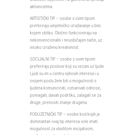
aktivnostima.
ARTISTIČKI TIP – osobe s ovim tipom
preferiraju umjetničko izražavanje u bilo
kojem obliku. Obično funkcioniraju na
nekonvencionalni i neuobičajen način, uz
visoko izraženu kreativnost.
SOCIJALNI TIP – osobe s ovim tipom
preferiraju poslove koji su vezani uz ljude.
Ljudi su im u centru njihovih interesa i u
svojem poslu žele biti u mogućnosti s
ljudima komunicirati, ostvarivati odnose,
pomagati, davati podršku, zalagati se za
druge, prenositi znanje drugima.
PODUZETNIČKI TIP – osobe kod kojih je
dominantan ovaj tip interesa vole imati
mogućnost za vlastitom inicijativom,