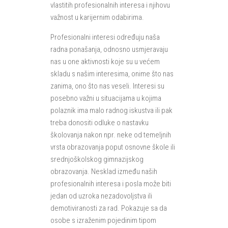
vlastitih profesionalnih interesa i njihovu
važnost u karijernim odabirima.
Profesionalni interesi određuju naša
radna ponašanja, odnosno usmjeravaju
nas u one aktivnosti koje su u većem
skladu s našim interesima, onime što nas
zanima, ono što nas veseli. Interesi su
posebno važni u situacijama u kojima
polaznik ima malo radnog iskustva ili pak
treba donositi odluke o nastavku
školovanja nakon npr. neke od temeljnih
vrsta obrazovanja poput osnovne škole ili
srednjoškolskog gimnazijskog
obrazovanja. Nesklad između naših
profesionalnih interesa i posla može biti
jedan od uzroka nezadovoljstva ili
demotiviranosti za rad. Pokazuje sa da
osobe s izraženim pojedinim tipom