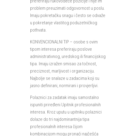
preferiraju rukovodeće pozicije i nije im
problem preuzimati odgovornost u poslu.
Imaju pokretačku snagu i često se odvaže
u pokretanje vlastitog poduzetničkog
pothvata.
KONVENCIONALNI TIP – osobe s ovim
tipom interesa preferiraju poslove
administrativnog, uredskog ili financijskog
tipa. Imaju izražen smisao za točnost,
preciznost, marljivost i organizaciju.
Najbolje se snalaze u zadacima koji su
jasno definirani, normirani i provjerljivi.
Polaznici za zadatak imaju samostalno
ispuniti priređeni Upitnik profesionalnih
interesa. Kroz uputu u upitniku polaznici
dolaze do tri najdominantnija tipa
profesionalnih interesa čijom
kombinacijom mogu pronaći najčešća