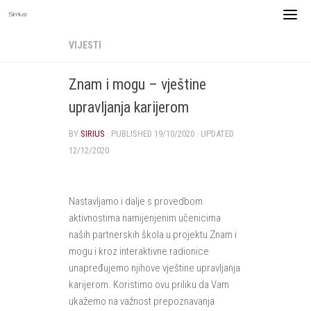
Skip
to
content
VIJESTI
Znam i mogu – vještine
upravljanja karijerom
BY
SIRIUS
· PUBLISHED
19/10/2020
· UPDATED
12/12/2020
Nastavljamo i dalje s provedbom
aktivnostima namijenjenim učenicima
naših partnerskih škola u projektu Znam i
mogu i kroz interaktivne radionice
unapređujemo njihove vještine upravljanja
karijerom. Koristimo ovu priliku da Vam
ukažemo na važnost prepoznavanja