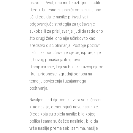
pravo na život; ono može ozbiljno nauditi
djeci u tjelesnom i psihičkom smislu; ono
uči djecu da je nasilje prihvatljiva i
odgovarajuća strategija za rješavanje
sukoba ili za prisiljavanje ljudi da rade ono
što drugi žele; ono nije učinkovito kao
sredstvo discipliniranja. Postoje pozitivni
načini za podučavanje djece, ispravljanje
njihovog ponašanja ili njihovo
discipliniranje, koji su bolji za razvoj djece
i koji pridonose izgradnji odnosa na
temelju povjerenja i uzajamnoga
poštivanja.
Nasiljem nad djecom zatvara se začarani
krug nasilja, generirajući nove nasilnike.
Djeca koja su trpjela nasilje bilo kojeg
oblika i sama su češće nasilnici, bilo da
vrše nasilje prema sebi samima, nasilje