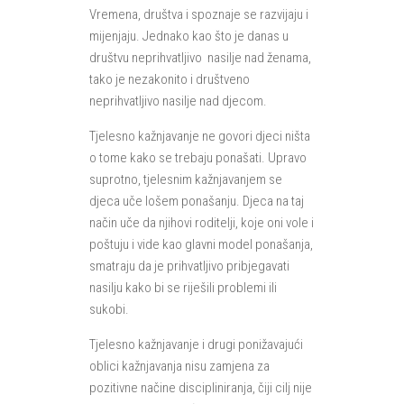
Vremena, društva i spoznaje se razvijaju i
mijenjaju. Jednako kao što je danas u
društvu neprihvatljivo nasilje nad ženama,
tako je nezakonito i društveno
neprihvatljivo nasilje nad djecom.
Tjelesno kažnjavanje ne govori djeci ništa
o tome kako se trebaju ponašati. Upravo
suprotno, tjelesnim kažnjavanjem se
djeca uče lošem ponašanju. Djeca na taj
način uče da njihovi roditelji, koje oni vole i
poštuju i vide kao glavni model ponašanja,
smatraju da je prihvatljivo pribjegavati
nasilju kako bi se riješili problemi ili
sukobi.
Tjelesno kažnjavanje i drugi ponižavajući
oblici kažnjavanja nisu zamjena za
pozitivne načine discipliniranja, čiji cilj nije