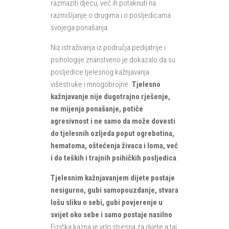
razmaziti djecu, već ih potaknuti na
razmišljanje o drugima i o posljedicama
svojega ponašanja.
Niz istraživanja iz područja pedijatrije i
psihologije znanstveno je dokazalo da su
posljedice tjelesnog kažnjavanja
višestruke i mnogobrojne.
Tjelesno
kažnjavanje nije dugotrajno rješenje,
ne mijenja ponašanje, potiče
agresivnost i ne samo da može dovesti
do tjelesnih ozljeda poput ogrebotina,
hematoma, oštećenja živaca i loma, već
i do teških i trajnih psihičkih posljedica
.
Tjelesnim kažnjavanjem dijete postaje
nesigurno, gubi samopouzdanje, stvara
lošu sliku o sebi, gubi povjerenje u
svijet oko sebe i samo postaje nasilno
.
Fizička kazna je vrlo stresna za dijete a taj