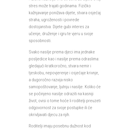
stres može trajati godinama. Fizičko
kažnjavanje ponižava dijete, stvara osjećaj
straha, ugroženosti i povrede
dostojanstva. Dijete gubi interes za
učenje, druženje i igru te vjeru u svoje
sposobnosti.
Svako nasilje prema djeci ima jednake
posljedice kao i nasilje prema odraslima:
gledajući kratkoročno, stvara nemir i
tjeskobu, nepovjerenje i osjećaje krivnje,
a dugoročno razvija nisko
samopoštovanje, ljutnju i nasilje. Koliko će
se počinjeno nasilje odraziti na kasniji
život, ovisi o tome hoće li roditelji preuzeti
odgovornost za svoje postupke ili će
okrivljavati djecu za njih.
Roditelji imaju posebnu dužnost kod