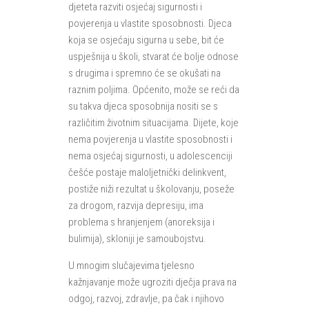
djeteta razviti osjećaj sigurnosti i
povjerenja u vlastite sposobnosti. Djeca
koja se osjećaju sigurna u sebe, bit će
uspješnija u školi, stvarat će bolje odnose
s drugima i spremno će se okušati na
raznim poljima. Općenito, može se reći da
su takva djeca sposobnija nositi se s
različitim životnim situacijama. Dijete, koje
nema povjerenja u vlastite sposobnosti i
nema osjećaj sigurnosti, u adolescenciji
češće postaje maloljetnički delinkvent,
postiže niži rezultat u školovanju, poseže
za drogom, razvija depresiju, ima
problema s hranjenjem (anoreksija i
bulimija), skloniji je samoubojstvu.
U mnogim slučajevima tjelesno
kažnjavanje može ugroziti dječja prava na
odgoj, razvoj, zdravlje, pa čak i njihovo