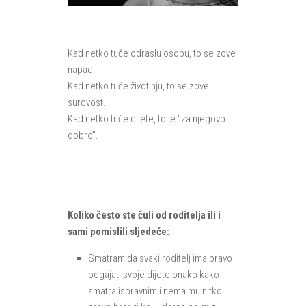
Kad netko tuče odraslu osobu, to se zove
napad.
Kad netko tuče životinju, to se zove
surovost.
Kad netko tuče dijete, to je “za njegovo
dobro”.
Koliko često ste čuli od roditelja ili i
sami pomislili sljedeće:
Smatram da svaki roditelj ima pravo
odgajati svoje dijete onako kako
smatra ispravnim i nema mu nitko