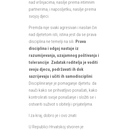
nad vršnjacima, nasilje prema intimnim
partnerima, i naposljetku, nasilje prema
svojoj djeci.
Premda nije svaki agresivan i nasilan čin
nad djetetom isti, istina jest da se prava
disciplina ne temelji na sili.
Prava
disciplina i odgoj nastaje iz
razumijevanja, uzajamnog poštivanja i
tolerancije
.
Zadatak roditelja je voditi
svoju djecu, podržavati ih dok
sazrijevaju i učiti ih samodisciplini
.
Discipliniranje je pomaganje djetetu da
nauči kako se prihvatljivo ponašati, kako
kontrolirati svoje ponašanje i složiti se i
ostvariti suživot s obitelji i prijateljima.
I za kraj, dobro je i ovo znati:
U Republici Hrvatskoj stvoren je