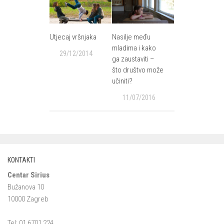
Utjecaj vršnjaka
Nasilje među
mladima i kako
29/12/2014
ga zaustaviti –
što društvo može
učiniti?
11/07/2016
KONTAKTI
Centar Sirius
Bužanova 10
10000 Zagreb
Tel: 01 6701 224