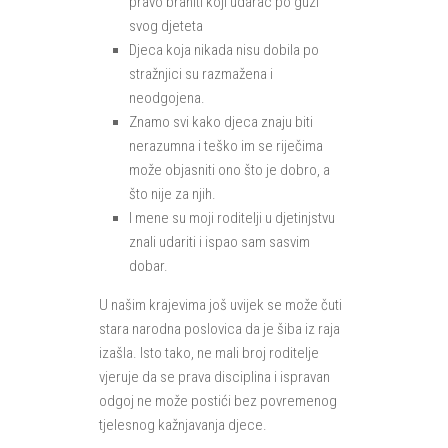
pravo braniti koji udarac po guzi
svog djeteta
Djeca koja nikada nisu dobila po
stražnjici su razmažena i
neodgojena.
Znamo svi kako djeca znaju biti
nerazumna i teško im se riječima
može objasniti ono što je dobro, a
što nije za njih.
I mene su moji roditelji u djetinjstvu
znali udariti i ispao sam sasvim
dobar.
U našim krajevima još uvijek se može čuti
stara narodna poslovica da je šiba iz raja
izašla. Isto tako, ne mali broj roditelje
vjeruje da se prava disciplina i ispravan
odgoj ne može postići bez povremenog
tjelesnog kažnjavanja djece.