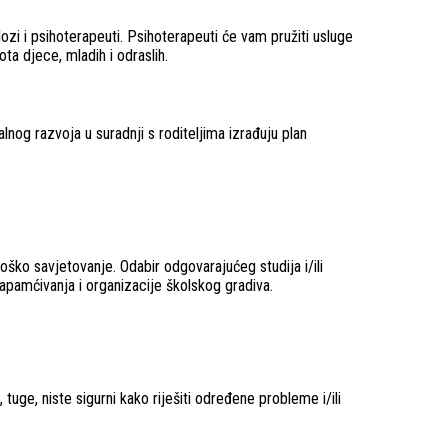
lozi i psihoterapeuti. Psihoterapeuti će vam pružiti usluge
ta djece, mladih i odraslih.
lnog razvoja u suradnji s roditeljima izrađuju plan
oško savjetovanje. Odabir odgovarajućeg studija i/ili
pamćivanja i organizacije školskog gradiva.
ge, niste sigurni kako riješiti određene probleme i/ili