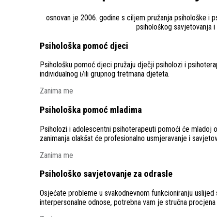
osnovan je 2006. godine s ciljem pružanja psihološke i psi
psihološkog savjetovanja i 
Psihološka pomoć djeci
Psihološku pomoć djeci pružaju dječji psiholozi i psihoterap
individualnog i/ili grupnog tretmana djeteta.
Zanima me
Psihološka pomoć mladima
Psiholozi i adolescentni psihoterapeuti pomoći će mladoj os
zanimanja olakšat će profesionalno usmjeravanje i savjet
Zanima me
Psihološko savjetovanje za odrasle
Osjećate probleme u svakodnevnom funkcioniranju uslijed st
interpersonalne odnose, potrebna vam je stručna procjena 