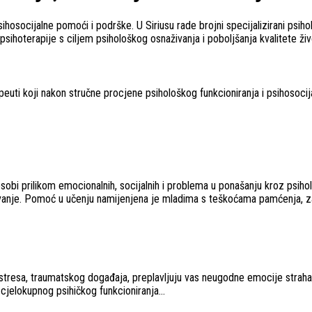
hosocijalne pomoći i podrške. U Siriusu rade brojni specijalizirani psiho
psihoterapije s ciljem psihološkog osnaživanja i poboljšanja kvalitete živo
euti koji nakon stručne procjene psihološkog funkcioniranja i psihosocija
obi prilikom emocionalnih, socijalnih i problema u ponašanju kroz psihol
ovanje. Pomoć u učenju namijenjena je mladima s teškoćama pamćenja, za
resa, traumatskog događaja, preplavljuju vas neugodne emocije straha, tu
cjelokupnog psihičkog funkcioniranja…