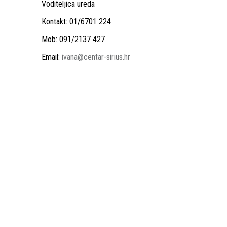
Voditeljica ureda
Kontakt: 01/6701 224
Mob: 091/2137 427
Email:
ivana@centar-sirius.hr